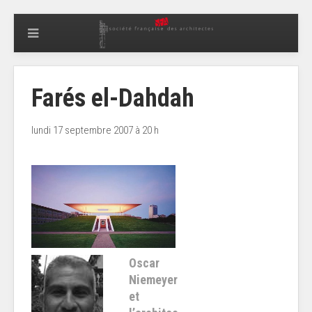
Farés el-Dahdah
lundi 17 septembre 2007 à 20 h
Oscar
Niemeyer
et