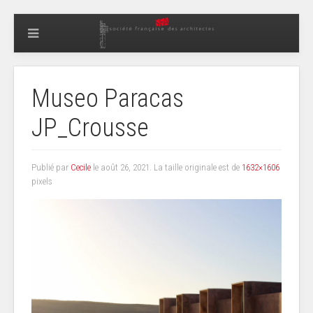
Museo Paracas
JP_Crousse
Publié par
Cecile
le
août 26, 2021
. La taille originale est de
1632×1606
pixels