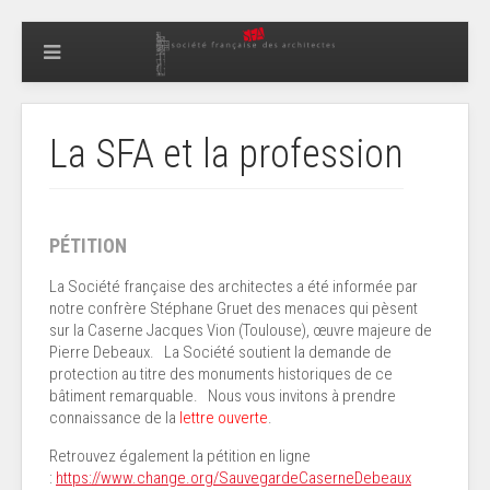
La SFA et la profession
PÉTITION
La Société française des architectes a été informée par
notre confrère Stéphane Gruet des menaces qui pèsent
sur la Caserne Jacques Vion (Toulouse), œuvre majeure de
Pierre Debeaux. La Société soutient la demande de
protection au titre des monuments historiques de ce
bâtiment remarquable. Nous vous invitons à prendre
connaissance de la
lettre ouverte
.
Retrouvez également la pétition en ligne
:
https://www.change.org/SauvegardeCaserneDebeaux