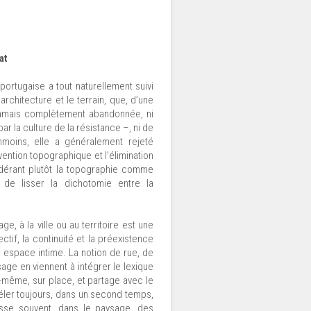
at
 portugaise a tout naturellement suivi
l’architecture et le terrain, que, d’une
t jamais complètement abandonnée, ni
ar la culture de la résistance –, ni de
nmoins, elle a généralement rejeté
vention topographique et l’élimination
idérant plutôt la topographie comme
de lisser la dichotomie entre la
e, à la ville ou au territoire est une
tif, la continuité et la préexistence
r espace intime. La notion de rue, de
ysage en viennent à intégrer le lexique
i-même, sur place, et partage avec le
véler toujours, dans un second temps,
laisse souvent, dans le paysage, des