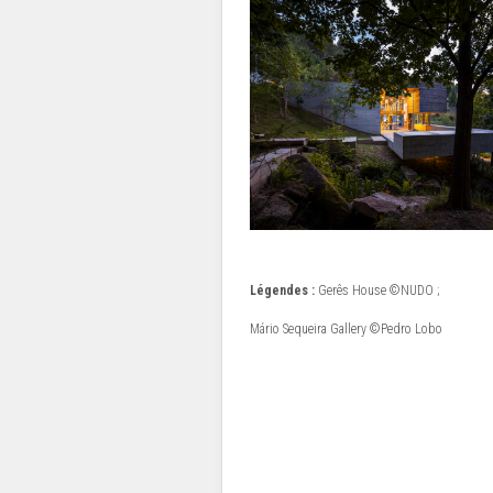
Légendes :
Gerês House ©NUDO ;
Mário Sequeira Gallery ©Pedro Lobo