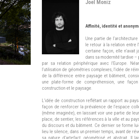
Joel Moniz
Affinité, identité et anonym
Une partie de l’architecture
le retour à la relation entre 
certaine façon, elle n’avai
dans sa modernité tardive – p
par sa relation périphérique avec l’Europe. Néa
l’utilisation de géométries complexes, l’idée de réin
de la différence entre paysage et bâtiment, cons
une plate-forme de compréhension, une façon 
construction et le paysage.
L’idée de construction reflétant un rapport au paysag
façon de renforcer la prévalence de l’espace collec
(même imaginée), en laissant voir une partie de leu
place, de sentier, les références à la ville et au pa
du discours et du bâtiment. Ce dernier se forme lu
lieu le silence, dans un premier temps, avant de ré
sa nature d’artefact, géométrisé et abstrait. Il 