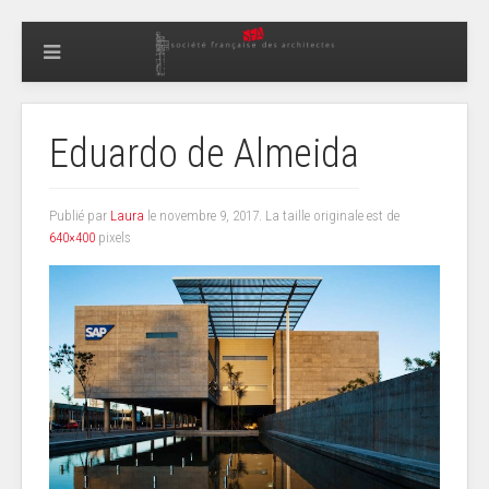
Eduardo de Almeida
Publié par
Laura
le
novembre 9, 2017
. La taille originale est de
640×400
pixels