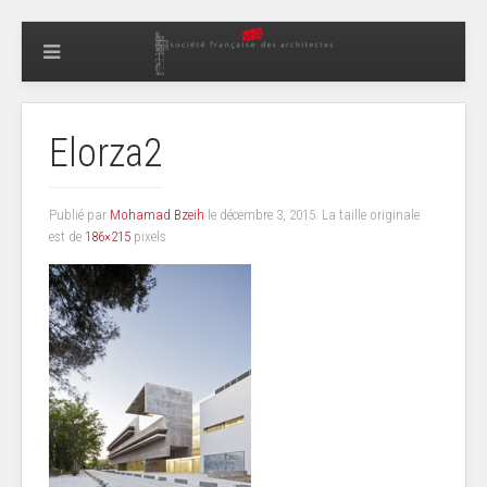
Elorza2
Publié par
Mohamad Bzeih
le
décembre 3, 2015
. La taille originale
est de
186×215
pixels