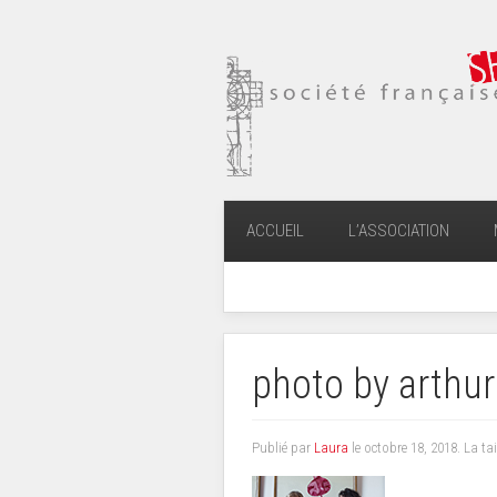
ACCUEIL
L’ASSOCIATION
photo by arthur
Publié par
Laura
le
octobre 18, 2018
. La ta