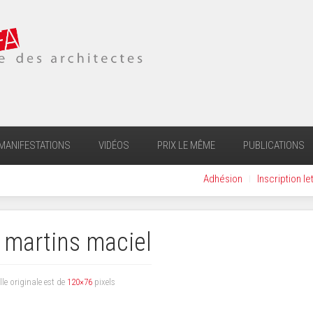
MANIFESTATIONS
VIDÉOS
PRIX LE MÊME
PUBLICATIONS
Adhésion
Inscription le
 martins maciel
ille originale est de
120×76
pixels