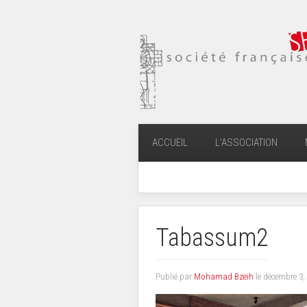
ACCUEIL
L’ASSOCIATION
Tabassum2
Publié par
Mohamad Bzeih
le
décembre 3,