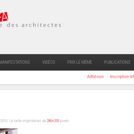
MANIFESTATIONS
VIDÉOS
PRIX LE MÊME
PUBLICATIONS
Adhésion
Inscription le
 2015
. La taille originale est de
280×205
pixels