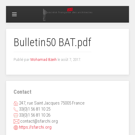
Bulletin50 BAT.pdf
Publié par
Mohamad Bzeih
le
août 7, 2017
.
Contact
247, rue Saint Jacques 75005 France
33(0)1 56 81 10 25
33(0)1 56 81 10 26
contact@sfarchi.org
https://sfarchi.org