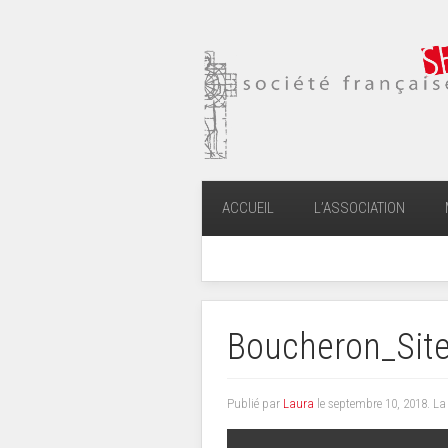
ACCUEIL
L’ASSOCIATION
Boucheron_Sit
Publié par
Laura
le
septembre 10, 2018
. La