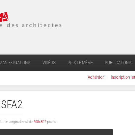
MANIFESTATIONS
VIDÉOS
PRIX LE MÊME
PUBLICATIONS
Adhésion
Inscription le
eSFA2
 taille originale est de
595×842
pixels