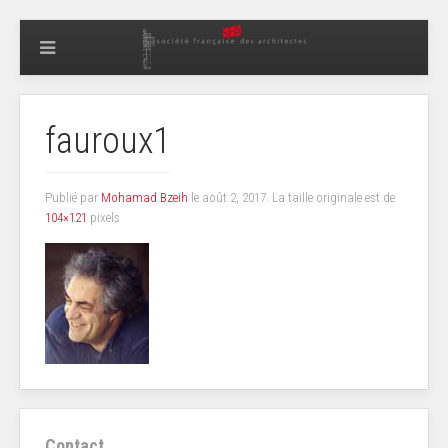
fauroux1
Publié par
Mohamad Bzeih
le
août 2, 2017
. La taille originale est de
104×121
pixels
Contact