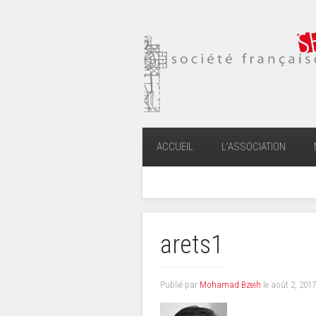
ACCUEIL
L’ASSOCIATION
arets1
Publié par
Mohamad Bzeih
le
août 2, 2017