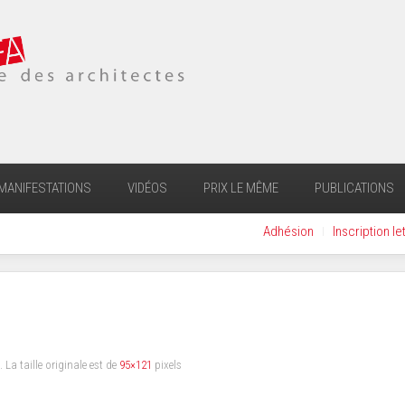
MANIFESTATIONS
VIDÉOS
PRIX LE MÊME
PUBLICATIONS
Adhésion
Inscription le
. La taille originale est de
95×121
pixels